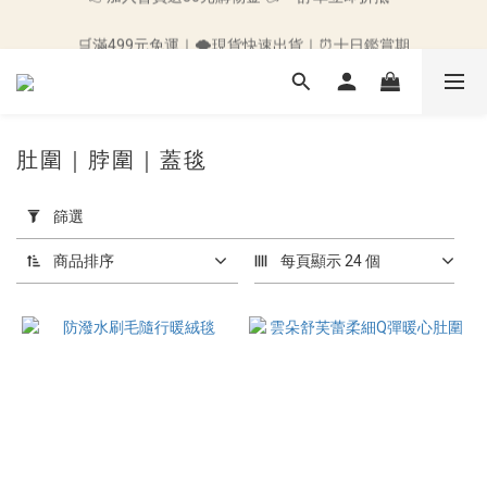
🛒滿499元免運｜🌪️現貨快速出貨｜⏰十日鑑賞期
🛒滿499元免運｜🌪️現貨快速出貨｜⏰十日鑑賞期
肚圍｜脖圍｜蓋毯
套
用
篩選
篩
選
商品排序
每頁顯示 24 個
(0/20)
價格
(NT$)
~