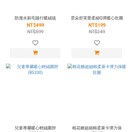
防潑水刷毛隨行暖絨毯
雲朵舒芙蕾柔細Q彈暖心肚圍
NT$499
NT$199
NT$599
NT$249
兒童專屬暖心輕絨圍脖
棉花糖超細棉柔萊卡彈力保