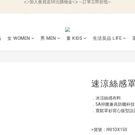
🛒滿499元免運｜🌪️現貨快速出貨｜⏰十日鑑賞期
🛒滿499元免運｜🌪️現貨快速出貨｜⏰十日鑑賞期
👉加入會員送50元購物金👈 ～訂單立即折抵~
🛒滿499元免運｜🌪️現貨快速出貨｜⏰十日鑑賞期
品
女 WOMEN
男 MEN
童 KIDS
生活良品 LIFE
速涼絲感
．冰涼絲感布料
．5A抑菌兼具防曬科技
．寬鬆罩衫背心版型設
>貨號：I901DX150