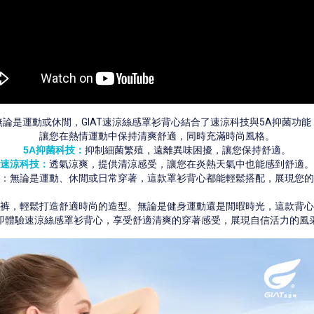
無論是運動或休閒，
GIAT
速涼絲感罩衫背心結合了速涼科技與
5A
抑菌功能
讓您在熱情運動中保持清爽舒適，同時充滿時尚風格。
5A
抑菌科技
：
抑制細菌繁殖，遠離異味困擾，讓您保持舒適。
速涼科技
：
透氣涼爽，提供清涼感受，讓您在炎熱天氣中也能感到舒適。
：無論是運動、休閒或日常穿著，這款罩衫背心都能輕鬆搭配，展現您的
裤，輕鬆打造舒適時尚的造型。無論是健身運動還是閒暇時光，這款背心
即體驗速涼絲感罩衫背心，享受舒適清爽的穿著感受，展現自信活力的風