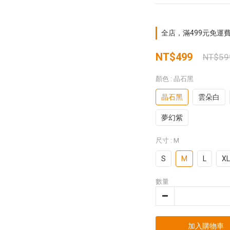
全店，滿499元免運
NT$499
NT$59
顏色
: 晶石黑
晶石黑
雲朵白
夢幻紫
尺寸
: M
S
M
L
XL
數量
加入購物車