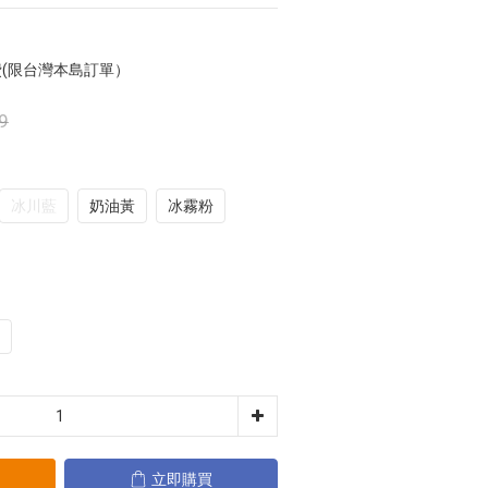
費(限台灣本島訂單）
9
冰川藍
奶油黃
冰霧粉
立即購買