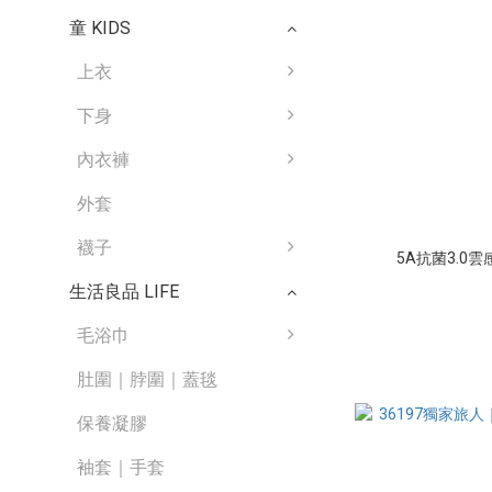
童 KIDS
上衣
下身
內衣褲
外套
襪子
5A抗菌3.0
生活良品 LIFE
毛浴巾
肚圍｜脖圍｜蓋毯
保養凝膠
袖套｜手套