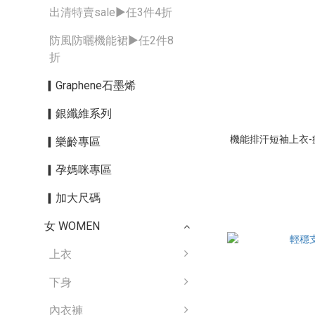
出清特賣sale▶︎任3件4折
防風防曬機能裙▶︎任2件8
折
▎Graphene石墨烯
▎銀纖維系列
機能排汗短袖上衣-疾
▎樂齡專區
▎孕媽咪專區
▎加大尺碼
女 WOMEN
上衣
下身
內衣褲