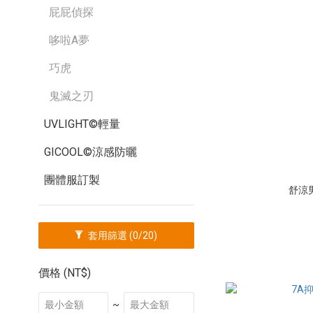
屁屁偵探
哆啦A夢
巧虎
鬼滅之刃
UVLIGHT©輕量
GICOOL©涼感防曬
團體服訂製
舒涼
套用篩選
(0/20)
價格 (NT$)
~