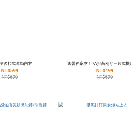
撐後扣式運動內衣
遮臀神隊友！7A抑菌兩穿一片式機
NT$599
NT$499
NT$699
NT$599