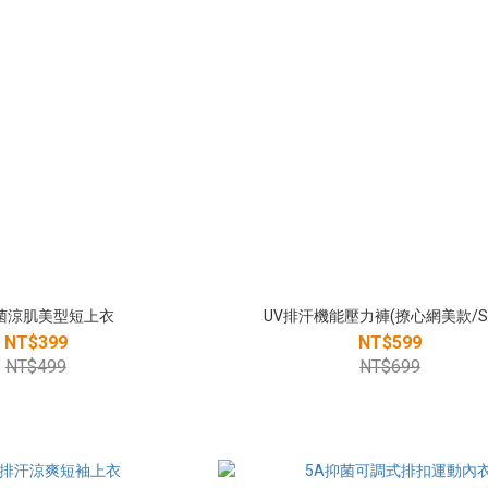
抑菌涼肌美型短上衣
UV排汗機能壓力褲(撩心網美款/S-
NT$399
NT$599
NT$499
NT$699