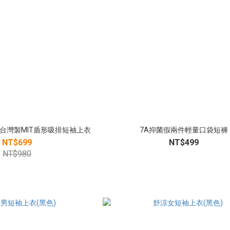
｜台灣製MIT盾形吸排短袖上衣
7A抑菌假兩件輕量口袋短褲
NT$699
NT$499
NT$980