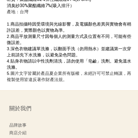
消臭紗
30%
聚酯纖維
7%(
吸入排汗）
產地：台灣
1.
商品拍攝時因受環境與光線影響，及電腦顏色差異與實物會有稍
許誤差，實際顏色以實物為準。
2.商品平放測量尺寸
因
每個人
的
測量方式及位置有不同，可能有些
微
誤差
。
3.
深色衣物建議單洗滌，以翻面手洗
（
勿用熱水
）
並建議第一次穿
上前請先下水洗滌，以避免染色問題。
4.
貼身衣物請以中性洗劑清洗，請勿使用
「
皂鹼
」
洗劑。
避免溫水
洗滌。
5.
圖片文字皆屬於產品夏企業所有版權，未經許可可禁止轉讓，再
複製使用皆違反著作財產法規。
關於我們
品牌故事
商店介紹