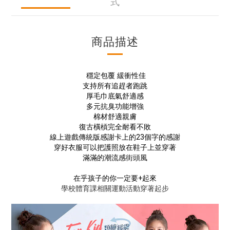
式
商品描述
穩定包覆 緩衝性佳
支持所有追趕者跑跳
厚毛巾底氣舒適感
多元抗臭功能增強
棉材舒適親膚
復古橫槓完全耐看不敗
線上遊戲傳統版感謝卡上的
23
個字的感謝
穿好衣服可以把護照放在鞋子上並穿著
滿滿的潮流感街頭風
在乎孩子的你一定要
+
起來
學校體育課相關運動活動穿著起步