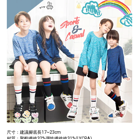
尺寸：建議腳底長
17~23cm
材質：聚酯纖維
32%
彈性纖維維
31%(LYCRA)