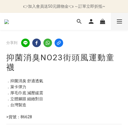
🛒滿499元免運｜🌪️現貨快速出貨｜⏰十日鑑賞期
👉加入會員送50元購物金👈 ～訂單立即折抵~
🛒滿499元免運｜🌪️現貨快速出貨｜⏰十日鑑賞期
分享到
抑菌消臭NO23街頭風運動童
襪
．抑菌消臭 舒適透氣
．萊卡彈力
．厚毛巾底 減壓緩震
．立體腳跟 細緻對目
．台灣製造
>貨號：86628