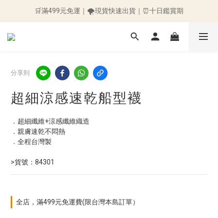
🛒滿499元免運｜🌪️現貨快速出貨｜⏰十日鑑賞期
🛒滿499元免運｜🌪️現貨快速出貨｜⏰十日鑑賞期
👉加入會員送50元購物金👈 ～訂單立即折抵~
🛒滿499元免運｜🌪️現貨快速出貨｜⏰十日鑑賞期
分享到
超細涼感速乾船型襪
．超細纖維+涼感纖維織造
．親膚速乾不悶熱
．全程台灣製 
>貨號：84301
全店，滿499元免運費(限台灣本島訂單）