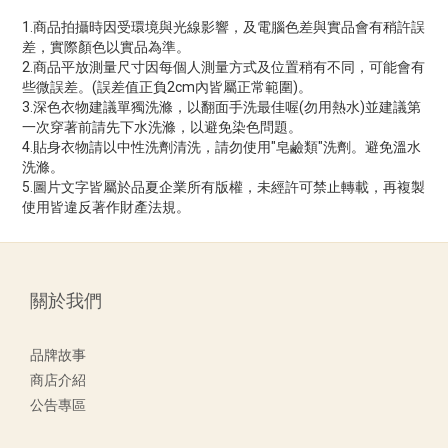
1.商品拍攝時因受環境與光線影響，及電腦色差與實品會有稍許誤
差，實際顏色以實品為準。
2.商品平放測量尺寸因每個人測量方式及位置稍有不同，可能會有
些微誤差。(誤差值正負2cm內皆屬正常範圍)。
3.深色衣物建議單獨洗滌，以翻面手洗最佳喔(勿用熱水)並建議第
一次穿著前請先下水洗滌，以避免染色問題。
4.貼身衣物請以中性洗劑清洗，請勿使用"皂鹼類"洗劑。避免溫水
洗滌。
5.圖片文字皆屬於品夏企業所有版權，未經許可禁止轉載，再複製
使用皆違反著作財產法規。
關於我們
品牌故事
商店介紹
公告專區