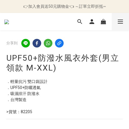
🛒滿499元免運｜🌪️現貨快速出貨｜⏰十日鑑賞期
👉加入會員送50元購物金👈 ～訂單立即折抵~
🛒滿499元免運｜🌪️現貨快速出貨｜⏰十日鑑賞期
分享到
UPF50+防潑水風衣外套(男立
領款 M-XXL)
．輕量抗污 雙口袋設計
．UPF50+防曬透氣  
．吸濕排汗 防潑水
．台灣製造
>貨號：82205