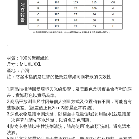
-
材質：100％聚酯纖維
尺寸：M.L.XL.XXL
產地 ：台灣
註：防潑水指的是短暫的抵禦並非如同雨衣般的長效性
1.商品拍攝時因受環境與光線影響，及電腦色差與實品會有稍許誤
差，實際顏色以實品為準。
2.商品平放測量尺寸因每個人測量方式及位置稍有不同，可能會有
些微誤差。(誤差值正負2cm內皆屬正常範圍)。
3.深色衣物建議單獨洗滌，以翻面手洗最佳喔(勿用熱水)並建議第
一次穿著前請先下水洗滌，以避免染色問題。
4.貼身衣物請以中性洗劑清洗，請勿使用"皂鹼類"洗劑。避免溫水
洗滌。
5.圖片文字皆屬於品夏企業所有版權，未經許可禁止轉載，再複製