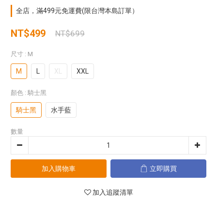
全店，滿499元免運費(限台灣本島訂單）
NT$499
NT$699
尺寸
: M
M
L
XL
XXL
顏色
: 騎士黑
騎士黑
水手藍
數量
加入購物車
立即購買
加入追蹤清單