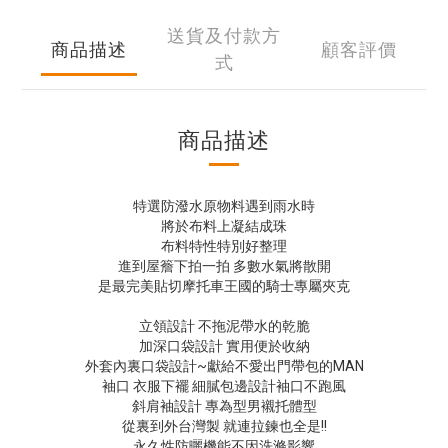
送貨及付款方
商品描述
顧客評價
式
商品描述
特選防潑水原物料遇到雨水時
將於布料上凝結成珠
布料特性特別好整理
進到屋簷下拍一拍 多數水氣將散開
是最完美貼切摩托車王國的騎士專屬夾克
立領設計 不拖泥帶水的乾脆
加深口袋設計 實用便於收納
外套內裏口袋設計~獻給不愛出門帶包的MAN
袖口 衣服下襬 細膩包邊設計袖口不跑風
斜肩袖設計 專為型男襯托體型
從裏到外台灣製 就連拉鍊也全是!!
永久性防曬機能不因洗滌影響