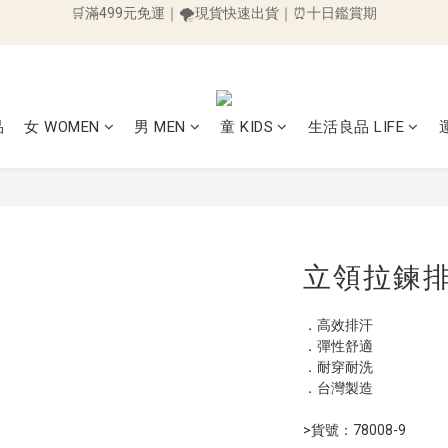
🛒滿499元免運｜🌪️現貨快速出貨｜⏰十日鑑賞期
👉加入會員送50元購物金👈 ～訂單立即折抵~
🛒滿499元免運｜🌪️現貨快速出貨｜⏰十日鑑賞期
品
女 WOMEN
男 MEN
童 KIDS
生活良品 LIFE
立領拉鍊排
．高效排汗
．彈性舒適
．耐穿耐洗
．台灣製造
>貨號：78008-9