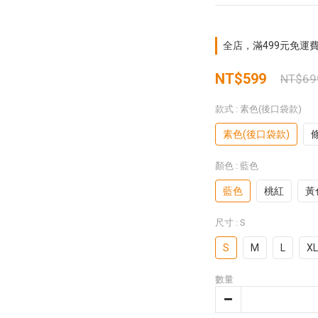
全店，滿499元免運
NT$599
NT$69
款式
: 素色(後口袋款)
素色(後口袋款)
顏色
: 藍色
藍色
桃紅
黃
尺寸
: S
S
M
L
XL
數量