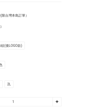
費(限台灣本島訂單）
9
條紋(後LOGO款)
色
2L