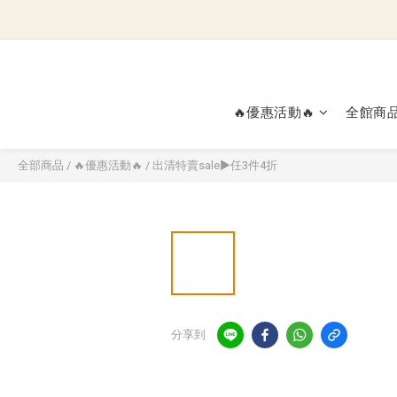
🔥優惠活動🔥
全館商
全部商品
/
🔥優惠活動🔥
/
出清特賣sale▶︎任3件4折
分享到