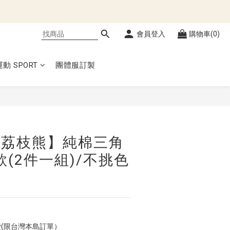
會員登入
購物車(0)
運動 SPORT
團體服訂製
立即購買
EE 荔枝熊】純棉三角
款(2件一組)/不挑色
費(限台灣本島訂單）