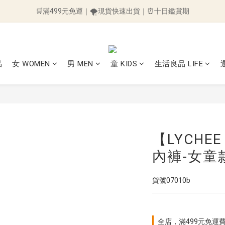
🛒滿499元免運｜🌪️現貨快速出貨｜⏰十日鑑賞期
🛒滿499元免運｜🌪️現貨快速出貨｜⏰十日鑑賞期
👉加入會員送50元購物金👈 ～訂單立即折抵~
🛒滿499元免運｜🌪️現貨快速出貨｜⏰十日鑑賞期
品
女 WOMEN
男 MEN
童 KIDS
生活良品 LIFE
【LYCH
內褲-女童
貨號07010b
全店，滿499元免運