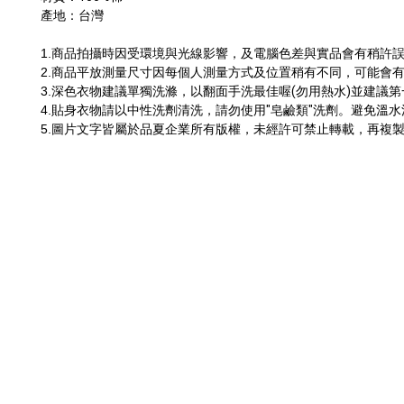
產地：台灣
1.
商品拍攝時因受環境與光線影響，及電腦色差與實品會有稍許
2.
商品平放測量尺寸因每個人測量方式及位置稍有不同，可能會
3.
深色衣物建議單獨洗滌，以翻面手洗最佳喔
(
勿用熱水
)
並建議第
4.
貼身衣物請以中性洗劑清洗，請勿使用
"
皂鹼類
"
洗劑。避免溫水
5.
圖片文字皆屬於品夏企業所有版權，未經許可禁止轉載，再複