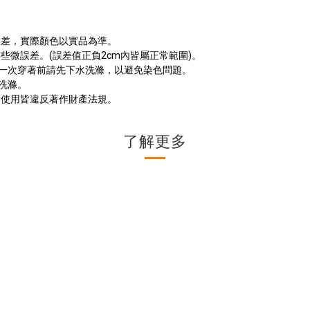
誤差，實際顏色以實品為準。
有些微誤差。
(
誤差值正負
2cm
內皆屬正常範圍
)
。
一次穿著前請先下水洗滌，以避免染色問題。
洗滌。
製使用皆違反著作財產法規。
了解更多