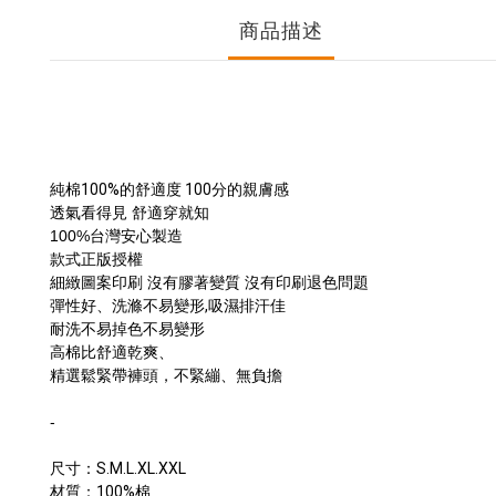
商品描述
純棉
100%
的舒適度
100
分的親膚感
透氣看得見 舒適穿就知
100%
台灣安心製造
款式正版授權
細緻圖案印刷 沒有膠著變質 沒有印刷退色問題
彈性好、洗滌不易變形
,
吸濕排汗佳
耐洗不易掉色不易變形
高棉比舒適乾爽、
精選鬆緊帶褲頭，不緊繃、無負擔
-
尺寸：
S.M.L.XL.XXL
材質：
100%
棉