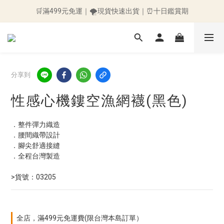
🛒滿499元免運｜🌪️現貨快速出貨｜⏰十日鑑賞期
🛒滿499元免運｜🌪️現貨快速出貨｜⏰十日鑑賞期
👉加入會員送50元購物金👈 ～訂單立即折抵~
🛒滿499元免運｜🌪️現貨快速出貨｜⏰十日鑑賞期
分享到
性感心機鏤空漁網襪(黑色)
．整件彈力織造
．腰間織帶設計
．腳尖舒適接縫 
．全程台灣製造
>貨號：03205
全店，滿499元免運費(限台灣本島訂單）