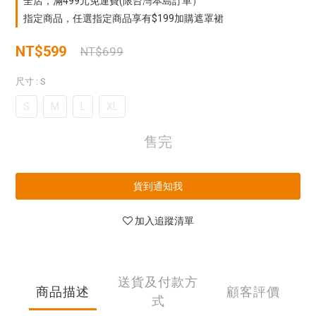
全店，滿499元免運費(限台灣本島訂單）
指定商品，任選指定商品享有$199加購遮罩裙
NT$599
NT$699
尺寸
: S
S
M
L
XL
售完
貨到通知我
加入追蹤清單
送貨及付款方
商品描述
顧客評價
式