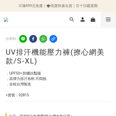
🛒滿499元免運｜🌪️現貨快速出貨｜⏰十日鑑賞期
🛒滿499元免運｜🌪️現貨快速出貨｜⏰十日鑑賞期
👉加入會員送50元購物金👈 ～訂單立即折抵~
🛒滿499元免運｜🌪️現貨快速出貨｜⏰十日鑑賞期
分享到
UV排汗機能壓力褲(撩心網美
款/S-XL)
．UPF50+ 防曬抗豔陽
．高彈力排汗布料 不悶熱
．全程台灣製造
>貨號：02815