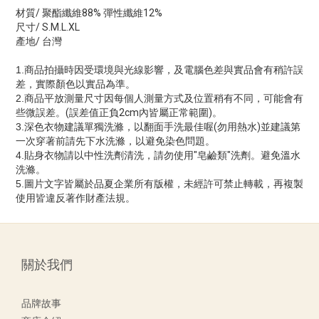
材質
/
聚酯纖維
88%
彈性纖維
12%
尺寸
/ S.M.L.XL
產地
/
台灣
1.
商品拍攝時因受環境與光線影響，及電腦色差與實品會有稍許誤
差，實際顏色以實品為準。
2.
商品平放測量尺寸因每個人測量方式及位置稍有不同，可能會有
些微誤差。
(
誤差值正負
2cm
內皆屬正常範圍
)
。
3.
深色衣物建議單獨洗滌，以翻面手洗最佳喔
(
勿用熱水
)
並建議第
一次穿著前請先下水洗滌，以避免染色問題。
4.
貼身衣物請以中性洗劑清洗，請勿使用
"
皂鹼類
"
洗劑。避免溫水
洗滌。
5.
圖片文字皆屬於品夏企業所有版權，未經許可禁止轉載，再複製
使用皆違反著作財產法規。
關於我們
品牌故事