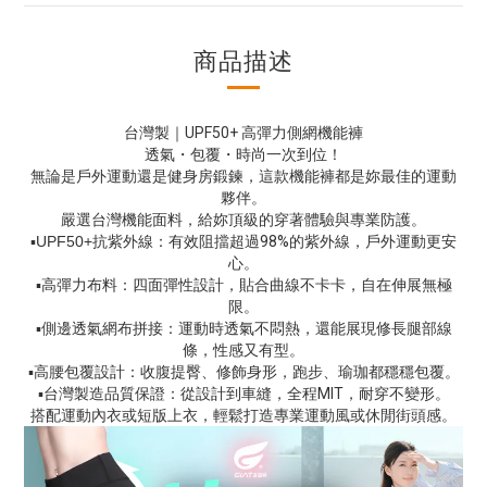
商品描述
台灣製｜
UPF50+
高彈力側網機能褲
透氣
・
包覆
・
時尚一次到位！
無論是戶外運動還是健身房鍛鍊，這款機能褲都是妳最佳的運動
夥伴。
嚴選台灣機能面料，給妳頂級的穿著體驗與專業防護。
▪
︎UPF50+
抗紫外線：有效阻擋超過
98%
的紫外線，戶外運動更安
心。
▪
高彈力布料：四面彈性設計，貼合曲線不卡卡，自在伸展無極
限。
▪
側邊透氣網布拼接：運動時透氣不悶熱，還能展現修長腿部線
條，性感又有型。
▪
高腰包覆設計：收腹提臀、修飾身形，跑步、瑜珈都穩穩包覆。
▪
台灣製造品質保證：從設計到車縫，全程
MIT
，耐穿不變形。
搭配運動內衣或短版上衣，輕鬆打造專業運動風或休閒街頭感。